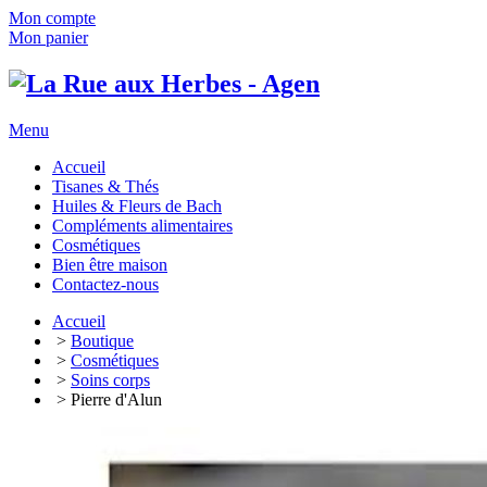
Mon compte
Mon panier
Menu
Accueil
Tisanes & Thés
Huiles & Fleurs de Bach
Compléments alimentaires
Cosmétiques
Bien être maison
Contactez-nous
Accueil
>
Boutique
>
Cosmétiques
>
Soins corps
> Pierre d'Alun