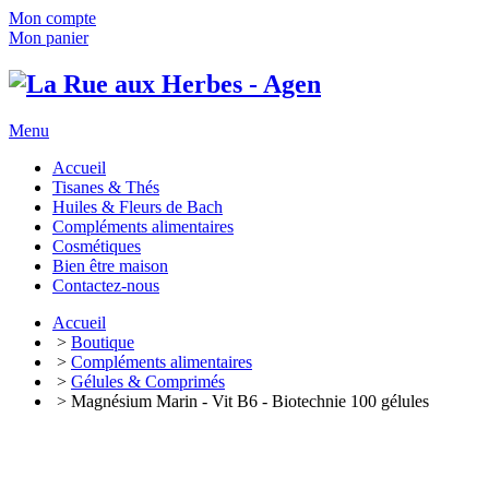
Mon compte
Mon panier
Menu
Accueil
Tisanes & Thés
Huiles & Fleurs de Bach
Compléments alimentaires
Cosmétiques
Bien être maison
Contactez-nous
Accueil
>
Boutique
>
Compléments alimentaires
>
Gélules & Comprimés
> Magnésium Marin - Vit B6 - Biotechnie 100 gélules