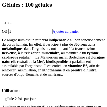
Gélules : 100 gélules
19.00
€
Qté
Ajouter au panier
Le Magnésium est un
minéral indipensable
au bon fonctionnement
du corps humain. En effet, il participe à plus de
300 réactions
métaboliques
dans l'organisme, notammant à la
transmission
nerveuse
, à la
relaxation musculaire
, au maintien d'un
rythme
cardiaque
régulier ... Le Magnésium marin Biotechnie est d'
origine
naturelle
(extrait de la Mer),
biodisponible
et parfaitement
assimilable par l'organisme. Il est enrichi en
vitamine B6,
afin de
renforcer l'assimilation, en
lithothamne
et en
poudre d'huitre
,
sources d'oligo-éléments et de minéraux.
Utilisation :
1 gélule 2 fois par jour.
A utiliser en cas de besoin d'une supplémentation en calcium et en